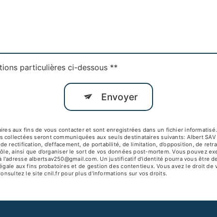
tions particulières ci-dessous **
Envoyer
 aux fins de vous contacter et sont enregistrées dans un fichier informatisé. 
s collectées seront communiquées aux seuls destinataires suivants: Albert SA
 rectification, d’effacement, de portabilité, de limitation, d’opposition, de ret
ôle, ainsi que d’organiser le sort de vos données post-mortem. Vous pouvez exerc
 l'adresse albertsav250@gmail.com. Un justificatif d'identité pourra vous êtr
égale aux fins probatoires et de gestion des contentieux. Vous avez le droit de 
Consultez le site cnil.fr pour plus d’informations sur vos droits.