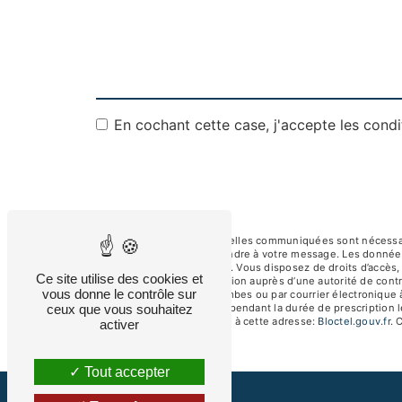
En cochant cette case, j'accepte les condi
** Les données personnelles communiquées sont nécessaires
dans le seul but de répondre à votre message. Les donnée
albertsav250@gmail.com. Vous disposez de droits d’accès, de
Ce site utilise des cookies et
d’introduire une réclamation auprès d’une autorité de contr
vous donne le contrôle sur
92250 La Garenne-Colombes ou par courrier électronique à
ceux que vous souhaitez
de prise de contact puis pendant la durée de prescription l
téléphonique, disponible à cette adresse:
Bloctel.gouv.fr
. 
activer
Tout accepter