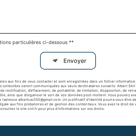
tions particulières ci-dessous **
Envoyer
 aux fins de vous contacter et sont enregistrées dans un fichier informatisé. 
s collectées seront communiquées aux seuls destinataires suivants: Albert SA
 rectification, d’effacement, de portabilité, de limitation, d’opposition, de ret
ôle, ainsi que d’organiser le sort de vos données post-mortem. Vous pouvez exerc
 l'adresse albertsav250@gmail.com. Un justificatif d'identité pourra vous êtr
égale aux fins probatoires et de gestion des contentieux. Vous avez le droit de 
Consultez le site cnil.fr pour plus d’informations sur vos droits.