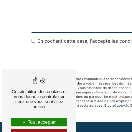
En cochant cette case, j'accepte les condi
** Les données personnelles communiquées sont nécessaires
dans le seul but de répondre à votre message. Les donnée
albertsav250@gmail.com. Vous disposez de droits d’accès, de
Ce site utilise des cookies et
d’introduire une réclamation auprès d’une autorité de contr
vous donne le contrôle sur
92250 La Garenne-Colombes ou par courrier électronique à
ceux que vous souhaitez
de prise de contact puis pendant la durée de prescription l
téléphonique, disponible à cette adresse:
Bloctel.gouv.fr
. 
activer
Tout accepter