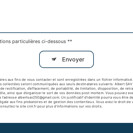
tions particulières ci-dessous **
Envoyer
 aux fins de vous contacter et sont enregistrées dans un fichier informatisé. 
s collectées seront communiquées aux seuls destinataires suivants: Albert SA
 rectification, d’effacement, de portabilité, de limitation, d’opposition, de ret
ôle, ainsi que d’organiser le sort de vos données post-mortem. Vous pouvez exerc
 l'adresse albertsav250@gmail.com. Un justificatif d'identité pourra vous êtr
égale aux fins probatoires et de gestion des contentieux. Vous avez le droit de 
Consultez le site cnil.fr pour plus d’informations sur vos droits.