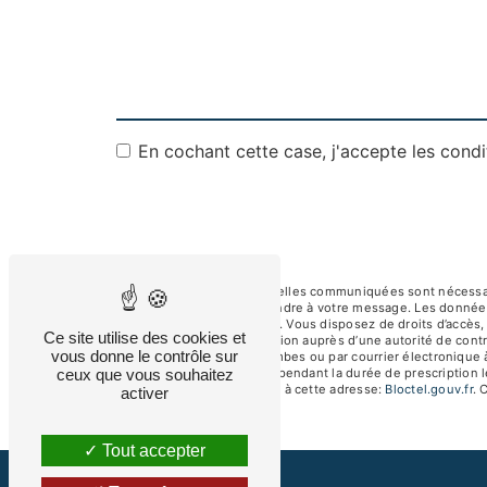
En cochant cette case, j'accepte les condi
** Les données personnelles communiquées sont nécessaires
dans le seul but de répondre à votre message. Les donnée
albertsav250@gmail.com. Vous disposez de droits d’accès, de
Ce site utilise des cookies et
d’introduire une réclamation auprès d’une autorité de contr
vous donne le contrôle sur
92250 La Garenne-Colombes ou par courrier électronique à
ceux que vous souhaitez
de prise de contact puis pendant la durée de prescription l
téléphonique, disponible à cette adresse:
Bloctel.gouv.fr
. 
activer
Tout accepter