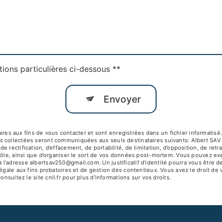
tions particulières ci-dessous **
Envoyer
 aux fins de vous contacter et sont enregistrées dans un fichier informatisé. 
s collectées seront communiquées aux seuls destinataires suivants: Albert SA
 rectification, d’effacement, de portabilité, de limitation, d’opposition, de ret
ôle, ainsi que d’organiser le sort de vos données post-mortem. Vous pouvez exerc
 l'adresse albertsav250@gmail.com. Un justificatif d'identité pourra vous êtr
égale aux fins probatoires et de gestion des contentieux. Vous avez le droit de 
Consultez le site cnil.fr pour plus d’informations sur vos droits.