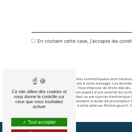
En cochant cette case, j'accepte les condi
** Les données personnelles communiquées sont nécessaires
dans le seul but de répondre à votre message. Les donnée
albertsav250@gmail.com. Vous disposez de droits d’accès, de
Ce site utilise des cookies et
d’introduire une réclamation auprès d’une autorité de contr
vous donne le contrôle sur
92250 La Garenne-Colombes ou par courrier électronique à
ceux que vous souhaitez
de prise de contact puis pendant la durée de prescription l
téléphonique, disponible à cette adresse:
Bloctel.gouv.fr
. 
activer
Tout accepter