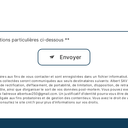
tions particulières ci-dessous **
Envoyer
 aux fins de vous contacter et sont enregistrées dans un fichier informatisé. 
s collectées seront communiquées aux seuls destinataires suivants: Albert SA
 rectification, d’effacement, de portabilité, de limitation, d’opposition, de ret
ôle, ainsi que d’organiser le sort de vos données post-mortem. Vous pouvez exerc
 l'adresse albertsav250@gmail.com. Un justificatif d'identité pourra vous êtr
égale aux fins probatoires et de gestion des contentieux. Vous avez le droit de 
Consultez le site cnil.fr pour plus d’informations sur vos droits.