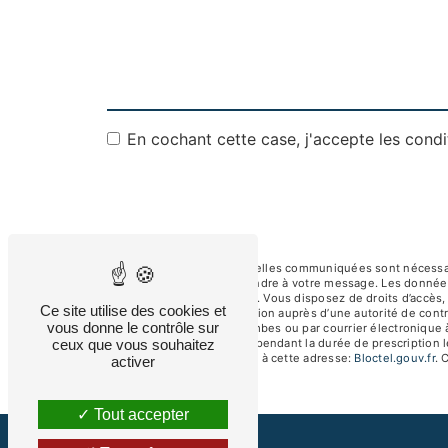
En cochant cette case, j'accepte les condi
** Les données personnelles communiquées sont nécessaires
dans le seul but de répondre à votre message. Les donnée
albertsav250@gmail.com. Vous disposez de droits d’accès, de
Ce site utilise des cookies et
d’introduire une réclamation auprès d’une autorité de contr
vous donne le contrôle sur
92250 La Garenne-Colombes ou par courrier électronique à
ceux que vous souhaitez
de prise de contact puis pendant la durée de prescription l
téléphonique, disponible à cette adresse:
Bloctel.gouv.fr
. 
activer
Tout accepter