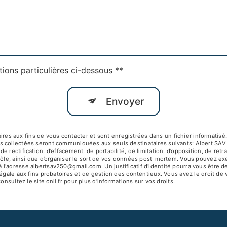
tions particulières ci-dessous **
Envoyer
 aux fins de vous contacter et sont enregistrées dans un fichier informatisé. 
s collectées seront communiquées aux seuls destinataires suivants: Albert SA
 rectification, d’effacement, de portabilité, de limitation, d’opposition, de ret
ôle, ainsi que d’organiser le sort de vos données post-mortem. Vous pouvez exerc
 l'adresse albertsav250@gmail.com. Un justificatif d'identité pourra vous êtr
égale aux fins probatoires et de gestion des contentieux. Vous avez le droit de 
Consultez le site cnil.fr pour plus d’informations sur vos droits.