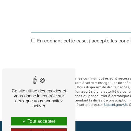
En cochant cette case, j'accepte les condi
** Les données personnelles communiquées sont nécessaires
dans le seul but de répondre à votre message. Les donnée
albertsav250@gmail.com. Vous disposez de droits d’accès, de
Ce site utilise des cookies et
d’introduire une réclamation auprès d’une autorité de contr
vous donne le contrôle sur
92250 La Garenne-Colombes ou par courrier électronique à
ceux que vous souhaitez
de prise de contact puis pendant la durée de prescription l
téléphonique, disponible à cette adresse:
Bloctel.gouv.fr
. 
activer
Tout accepter