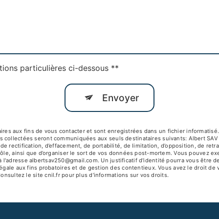
tions particulières ci-dessous **
Envoyer
 aux fins de vous contacter et sont enregistrées dans un fichier informatisé. 
s collectées seront communiquées aux seuls destinataires suivants: Albert SA
 rectification, d’effacement, de portabilité, de limitation, d’opposition, de ret
ôle, ainsi que d’organiser le sort de vos données post-mortem. Vous pouvez exerc
 l'adresse albertsav250@gmail.com. Un justificatif d'identité pourra vous êtr
égale aux fins probatoires et de gestion des contentieux. Vous avez le droit de 
Consultez le site cnil.fr pour plus d’informations sur vos droits.