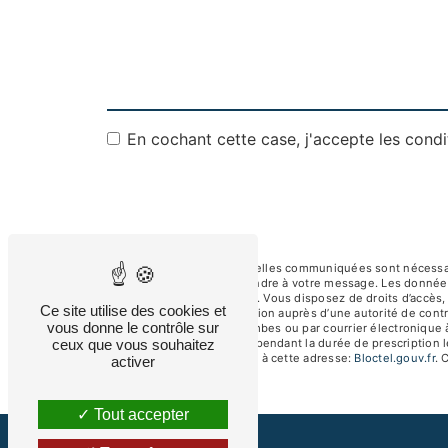
En cochant cette case, j'accepte les condi
** Les données personnelles communiquées sont nécessaires
dans le seul but de répondre à votre message. Les donnée
albertsav250@gmail.com. Vous disposez de droits d’accès, de
Ce site utilise des cookies et
d’introduire une réclamation auprès d’une autorité de contr
vous donne le contrôle sur
92250 La Garenne-Colombes ou par courrier électronique à
ceux que vous souhaitez
de prise de contact puis pendant la durée de prescription l
téléphonique, disponible à cette adresse:
Bloctel.gouv.fr
. 
activer
Tout accepter