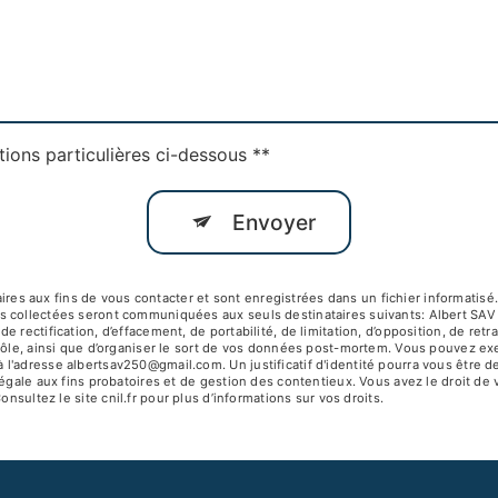
tions particulières ci-dessous **
Envoyer
 aux fins de vous contacter et sont enregistrées dans un fichier informatisé. 
s collectées seront communiquées aux seuls destinataires suivants: Albert SA
 rectification, d’effacement, de portabilité, de limitation, d’opposition, de ret
ôle, ainsi que d’organiser le sort de vos données post-mortem. Vous pouvez exerc
 l'adresse albertsav250@gmail.com. Un justificatif d'identité pourra vous êtr
égale aux fins probatoires et de gestion des contentieux. Vous avez le droit de 
Consultez le site cnil.fr pour plus d’informations sur vos droits.