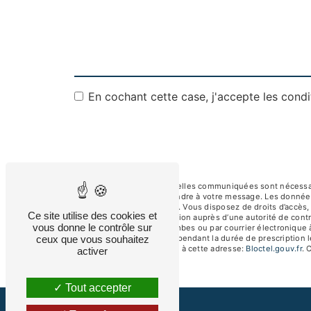
En cochant cette case, j'accepte les condi
** Les données personnelles communiquées sont nécessaires
dans le seul but de répondre à votre message. Les donnée
albertsav250@gmail.com. Vous disposez de droits d’accès, de
Ce site utilise des cookies et
d’introduire une réclamation auprès d’une autorité de contr
vous donne le contrôle sur
92250 La Garenne-Colombes ou par courrier électronique à
ceux que vous souhaitez
de prise de contact puis pendant la durée de prescription l
téléphonique, disponible à cette adresse:
Bloctel.gouv.fr
. 
activer
Tout accepter