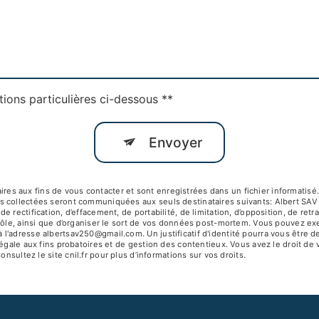
tions particulières ci-dessous **
Envoyer
 aux fins de vous contacter et sont enregistrées dans un fichier informatisé. 
s collectées seront communiquées aux seuls destinataires suivants: Albert SA
 rectification, d’effacement, de portabilité, de limitation, d’opposition, de ret
ôle, ainsi que d’organiser le sort de vos données post-mortem. Vous pouvez exerc
 l'adresse albertsav250@gmail.com. Un justificatif d'identité pourra vous êtr
égale aux fins probatoires et de gestion des contentieux. Vous avez le droit de 
Consultez le site cnil.fr pour plus d’informations sur vos droits.