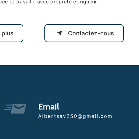
iée et travaille avec propreté et rigueur.
 plus
Contactez-nous
Email
albertsav250@gmail.com