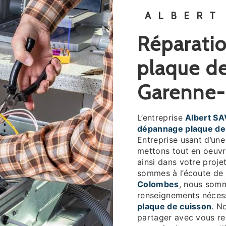
ALBERT
réparation et dépannage
plaque de
Garenne
L’entreprise
Albert SA
dépannage plaque de
Entreprise usant d’une
mettons tout en oeuv
ainsi dans votre proje
sommes à l’écoute de 
Colombes
, nous somm
renseignements nécess
plaque de cuisson
. N
partager avec vous ren