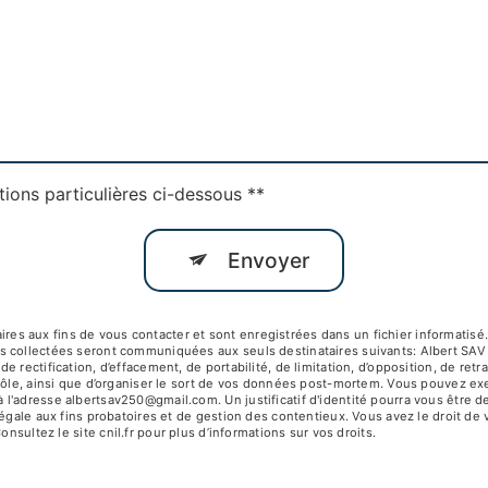
tions particulières ci-dessous **
Envoyer
 aux fins de vous contacter et sont enregistrées dans un fichier informatisé. 
s collectées seront communiquées aux seuls destinataires suivants: Albert SA
 rectification, d’effacement, de portabilité, de limitation, d’opposition, de ret
ôle, ainsi que d’organiser le sort de vos données post-mortem. Vous pouvez exerc
 l'adresse albertsav250@gmail.com. Un justificatif d'identité pourra vous êtr
égale aux fins probatoires et de gestion des contentieux. Vous avez le droit de 
Consultez le site cnil.fr pour plus d’informations sur vos droits.