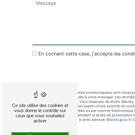
En cochant cette case, j'accepte les condi
** Les données personnelles communiquées sont nécessaires
dans le seul but de répondre à votre message. Les donnée
albertsav250@gmail.com. Vous disposez de droits d’accès, de
Ce site utilise des cookies et
d’introduire une réclamation auprès d’une autorité de contr
vous donne le contrôle sur
92250 La Garenne-Colombes ou par courrier électronique à
ceux que vous souhaitez
de prise de contact puis pendant la durée de prescription l
téléphonique, disponible à cette adresse:
Bloctel.gouv.fr
. 
activer