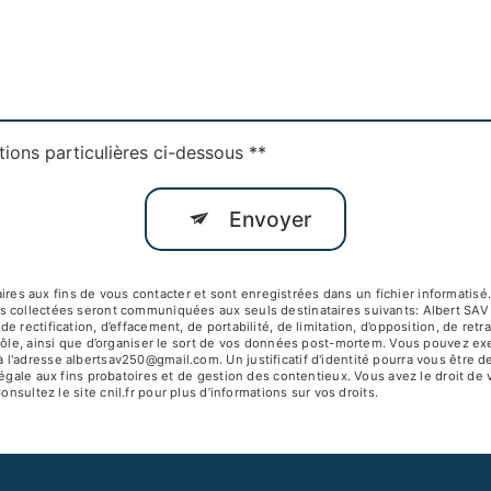
tions particulières ci-dessous **
Envoyer
 aux fins de vous contacter et sont enregistrées dans un fichier informatisé. 
s collectées seront communiquées aux seuls destinataires suivants: Albert SA
 rectification, d’effacement, de portabilité, de limitation, d’opposition, de ret
ôle, ainsi que d’organiser le sort de vos données post-mortem. Vous pouvez exerc
 l'adresse albertsav250@gmail.com. Un justificatif d'identité pourra vous êtr
égale aux fins probatoires et de gestion des contentieux. Vous avez le droit de 
Consultez le site cnil.fr pour plus d’informations sur vos droits.