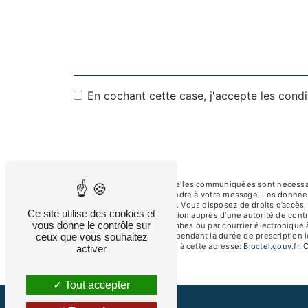
En cochant cette case, j'accepte les condi
** Les données personnelles communiquées sont nécessaires
dans le seul but de répondre à votre message. Les donnée
albertsav250@gmail.com. Vous disposez de droits d’accès, de
Ce site utilise des cookies et
d’introduire une réclamation auprès d’une autorité de contr
vous donne le contrôle sur
92250 La Garenne-Colombes ou par courrier électronique à
ceux que vous souhaitez
de prise de contact puis pendant la durée de prescription l
téléphonique, disponible à cette adresse:
Bloctel.gouv.fr
. 
activer
Tout accepter